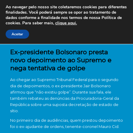
Ao navegar pelo nosso site coletaremos cookies para diferentes
finalidades. Você poderá sempre se opor ao tratamento de
dados conforme a finalidade nos termos de nossa
Política de
cookies. Para saber mais,
clique aqui.
Aceitar
Ex-presidente Bolsonaro presta
novo depoimento ao Supremo e
nega tentativa de golpe
Ao chegar ao Supremo Tribunal Federal para o segundo
dia de depoimentos, o ex-presidente Jair Bolsonaro
afirmou que “não existiu golpe”. Durante sua fala, ele
também rebateu as denúncias da Procuradoria-Geral da
República sobre uma suposta decretação de estado de
sítio.
No primeiro dia de audiências, quem prestou depoimento
foi o ex-ajudante de ordens, tenente-coronel Mauro Cid.