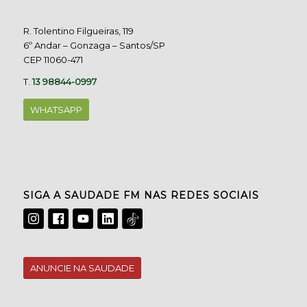
R. Tolentino Filgueiras, 119
6º Andar – Gonzaga – Santos/SP
CEP 11060-471
T.
13 98844-0997
WHATSAPP
SIGA A SAUDADE FM NAS REDES SOCIAIS
ANUNCIE NA SAUDADE