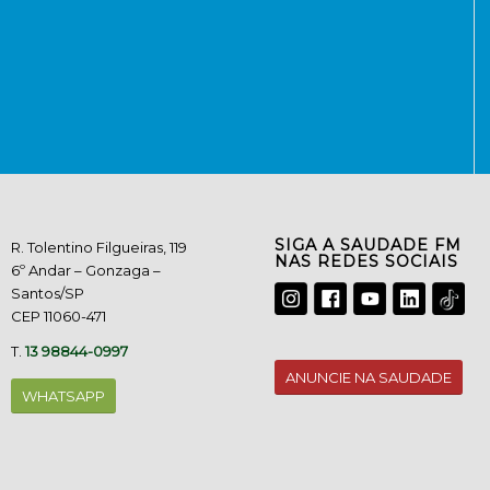
SIGA A SAUDADE FM
R. Tolentino Filgueiras, 119
NAS REDES SOCIAIS
6º Andar – Gonzaga –
Santos/SP
CEP 11060-471
T.
13 98844-0997
ANUNCIE NA SAUDADE
WHATSAPP