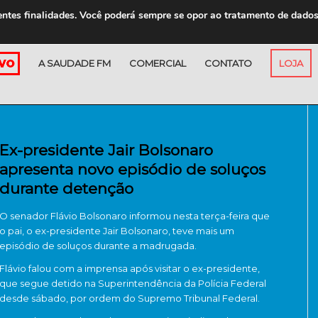
entes finalidades. Você poderá sempre se opor ao tratamento de dado
A SAUDADE FM
COMERCIAL
CONTATO
LOJA
Ex-presidente Jair Bolsonaro
apresenta novo episódio de soluços
durante detenção
O senador Flávio Bolsonaro informou nesta terça-feira que
o pai, o ex-presidente Jair Bolsonaro, teve mais um
episódio de soluços durante a madrugada.
Flávio falou com a imprensa após visitar o ex-presidente,
que segue detido na Superintendência da Polícia Federal
desde sábado, por ordem do Supremo Tribunal Federal.