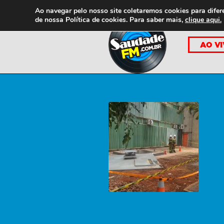
Ao navegar pelo nosso site coletaremos cookies para difer
de nossa
Política de cookies. Para saber mais,
clique aqui.