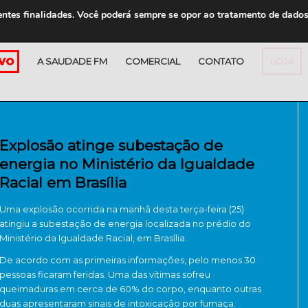
entes finalidades. Você poderá sempre se opor ao tratamento de dado
A SAUDADE FM
COMERCIAL
CONTATO
LOJA
Explosão atinge subestação de
energia no Ministério da Igualdade
Racial em Brasília
Uma explosão ocorrida na manhã desta terça-feira (25)
atingiu a subestação de energia localizada no prédio do
Ministério da Igualdade Racial, em Brasília.
De acordo com as primeiras informações, pelo menos 30
pessoas ficaram feridas. Uma das vítimas sofreu
queimaduras em cerca de 60% do corpo, enquanto outras
duas apresentaram sinais de intoxicação por fumaça.