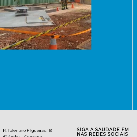
SIGA A SAUDADE FM
R. Tolentino Filgueiras, 119
NAS REDES SOCIAIS
6º Andar – Gonzaga –