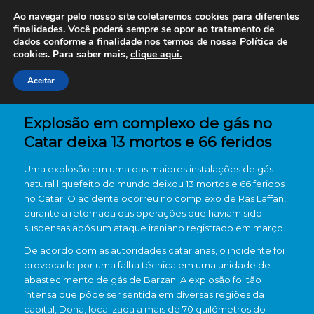
Ao navegar pelo nosso site coletaremos cookies para diferentes
finalidades. Você poderá sempre se opor ao tratamento de
dados conforme a finalidade nos termos de nossa
Política de
cookies. Para saber mais,
clique aqui.
Aceitar
Explosão em complexo de gás no
Catar deixa 13 mortos e 66 feridos
Uma explosão em uma das maiores instalações de gás
natural liquefeito do mundo deixou 13 mortos e 66 feridos
no Catar. O acidente ocorreu no complexo de Ras Laffan,
durante a retomada das operações que haviam sido
suspensas após um ataque iraniano registrado em março.
De acordo com as autoridades catarianas, o incidente foi
provocado por uma falha técnica em uma unidade de
abastecimento de gás de Barzan. A explosão foi tão
intensa que pôde ser sentida em diversas regiões da
capital, Doha, localizada a mais de 70 quilômetros do