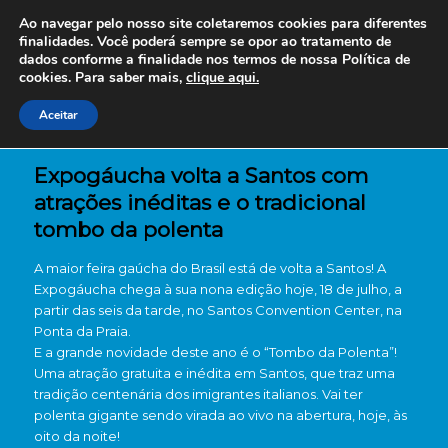
Ao navegar pelo nosso site coletaremos cookies para diferentes
finalidades. Você poderá sempre se opor ao tratamento de
dados conforme a finalidade nos termos de nossa
Política de
cookies. Para saber mais,
clique aqui.
Aceitar
Expogáucha volta a Santos com
atrações inéditas e o tradicional
tombo da polenta
A maior feira gaúcha do Brasil está de volta a Santos! A
Expogáucha chega à sua nona edição hoje, 18 de julho, a
partir das seis da tarde, no Santos Convention Center, na
Ponta da Praia.
E a grande novidade deste ano é o “Tombo da Polenta”!
Uma atração gratuita e inédita em Santos, que traz uma
tradição centenária dos imigrantes italianos. Vai ter
polenta gigante sendo virada ao vivo na abertura, hoje, às
oito da noite!