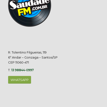
R. Tolentino Filgueiras, 119
6º Andar – Gonzaga – Santos/SP
CEP 11060-471
T.
13 98844-0997
WHATSAPP