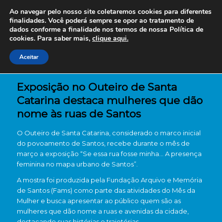
Ao navegar pelo nosso site coletaremos cookies para diferentes
finalidades. Você poderá sempre se opor ao tratamento de
dados conforme a finalidade nos termos de nossa
Política de
cookies. Para saber mais,
clique aqui.
Aceitar
Exposição no Outeiro de Santa
Catarina destaca mulheres que dão
nome às ruas de Santos
O
Outeiro de Santa Catarina
, considerado o marco inicial
do povoamento de
Santos
, recebe durante o mês de
março a exposição “Se essa rua fosse minha… A presença
feminina no mapa urbano de Santos”.
A mostra foi produzida pela
Fundação Arquivo e Memória
de Santos
(Fams) como parte das atividades do Mês da
Mulher e busca apresentar ao público quem são as
mulheres que dão nome a ruas e avenidas da cidade,
destacando suas histórias e trajetórias.