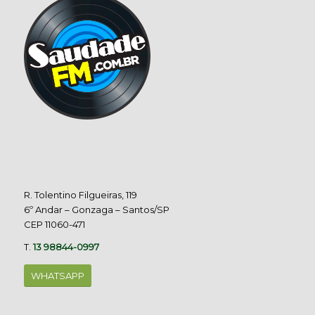
R. Tolentino Filgueiras, 119
6º Andar – Gonzaga – Santos/SP
CEP 11060-471
T.
13 98844-0997
WHATSAPP