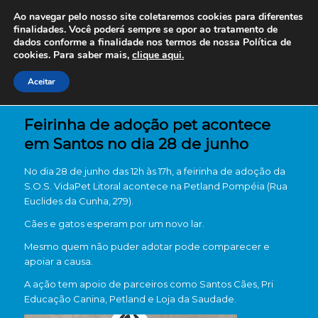
Ao navegar pelo nosso site coletaremos cookies para diferentes
finalidades. Você poderá sempre se opor ao tratamento de
dados conforme a finalidade nos termos de nossa
Política de
cookies. Para saber mais,
clique aqui.
Aceitar
Feirinha de adoção pet acontece
em Santos no dia 28 de junho
No dia 28 de junho das 12h às 17h, a feirinha de adoção da
S.O.S. VidaPet Litoral acontece na Petland Pompéia (Rua
Euclides da Cunha, 279).
Cães e gatos esperam por um novo lar.
Mesmo quem não puder adotar pode comparecer e
apoiar a causa.
A ação tem apoio de parceiros como Santos Cães, Pri
Educação Canina, Petland e Loja da Saudade.