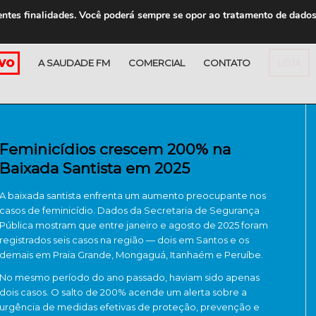
entes finalidades. Você poderá sempre se opor ao tratamento de dado
A SAUDADE FM
COMERCIAL
CONTATO
LOJA
Feminicídios crescem 200% na
Baixada Santista em 2025
A baixada santista enfrenta um aumento preocupante nos
casos de feminicídio. Dados da Secretaria de Segurança
Pública mostram que entre janeiro e agosto de 2025 foram
registrados seis casos na região — dois em Santos e os
demais em Praia Grande, Mongaguá, Itanhaém e Peruíbe.
No mesmo período do ano passado, haviam sido apenas
dois casos. O salto de 200% acende um alerta sobre a
urgência de medidas efetivas de proteção, prevenção e