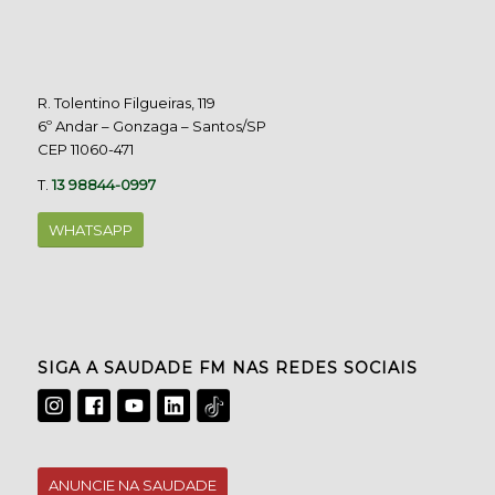
R. Tolentino Filgueiras, 119
6º Andar – Gonzaga – Santos/SP
CEP 11060-471
T.
13 98844-0997
WHATSAPP
SIGA A SAUDADE FM NAS REDES SOCIAIS
ANUNCIE NA SAUDADE