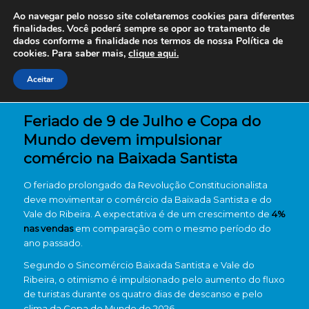
Ao navegar pelo nosso site coletaremos cookies para diferentes
finalidades. Você poderá sempre se opor ao tratamento de
dados conforme a finalidade nos termos de nossa
Política de
cookies. Para saber mais,
clique aqui.
Aceitar
Feriado de 9 de Julho e Copa do
Mundo devem impulsionar
comércio na Baixada Santista
O feriado prolongado da Revolução Constitucionalista
deve movimentar o comércio da Baixada Santista e do
Vale do Ribeira. A expectativa é de um crescimento de
4%
nas vendas
em comparação com o mesmo período do
ano passado.
Segundo o Sincomércio Baixada Santista e Vale do
Ribeira, o otimismo é impulsionado pelo aumento do fluxo
de turistas durante os quatro dias de descanso e pelo
clima da Copa do Mundo de 2026.