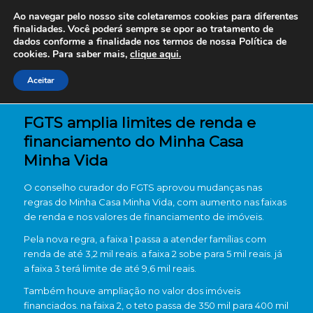
Ao navegar pelo nosso site coletaremos cookies para diferentes
finalidades. Você poderá sempre se opor ao tratamento de
dados conforme a finalidade nos termos de nossa
Política de
cookies. Para saber mais,
clique aqui.
Aceitar
FGTS amplia limites de renda e
financiamento do Minha Casa
Minha Vida
O conselho curador do
FGTS
aprovou mudanças nas
regras do
Minha Casa Minha Vida
, com aumento nas faixas
de renda e nos valores de financiamento de imóveis.
Pela nova regra, a faixa 1 passa a atender famílias com
renda de até 3,2 mil reais. a faixa 2 sobe para 5 mil reais. já
a faixa 3 terá limite de até 9,6 mil reais.
Também houve ampliação no valor dos imóveis
financiados. na faixa 2, o teto passa de 350 mil para 400 mil