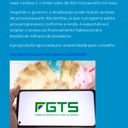
reais. na faixa 3, o limite sobe de 500 mil para 600 mil reais.
Segundo o governo, a atualização pode reduzir as taxas
de juros para parte das famílias, já que o programa adota
juros progressivos conforme a renda. A expectativa é
ampliar o acesso ao financiamento habitacional e
beneficiar milhares de brasileiros.
A proposta foi aprovada por unanimidade pelo conselho.
Por:Deivid Souza-Metrópoles-
24/03/2026