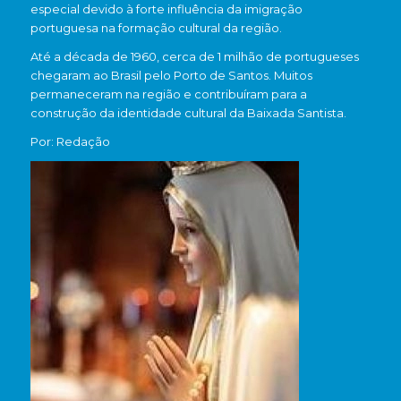
especial devido à forte influência da imigração
portuguesa na formação cultural da região.
Até a década de 1960, cerca de 1 milhão de portugueses
chegaram ao Brasil pelo
Porto de Santos
. Muitos
permaneceram na região e contribuíram para a
construção da identidade cultural da Baixada Santista.
Por: Redação