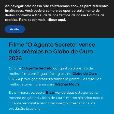
Ao navegar pelo nosso site coletaremos cookies para diferentes
finalidades. Você poderá sempre se opor ao tratamento de
dados conforme a finalidade nos termos de nossa
Política de
cookies. Para saber mais,
clique aqui.
Aceitar
Filme “O Agente Secreto” vence
dois prêmios no Globo de Ouro
2026
O filme
O Agente Secreto
conquistou o prêmio de
melhor filme em língua não inglesa no
Globo de Ouro
2026. A produção brasileira também garantiu o troféu de
melhor ator em drama para
Wagner Moura
.
É a primeira vez que o
Brasil
vence duas categorias na
mesma edição do Globo de Ouro, marco histórico para o
cinema nacional e reconhecimento internacional da
produção brasileira.