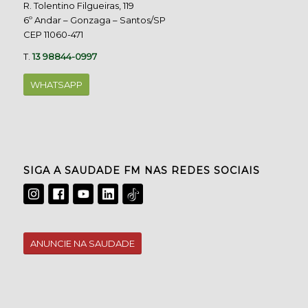
R. Tolentino Filgueiras, 119
6º Andar – Gonzaga – Santos/SP
CEP 11060-471
T.
13 98844-0997
WHATSAPP
SIGA A SAUDADE FM NAS REDES SOCIAIS
ANUNCIE NA SAUDADE