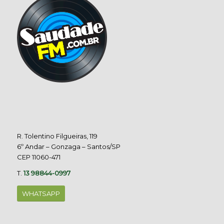
R. Tolentino Filgueiras, 119
6º Andar – Gonzaga – Santos/SP
CEP 11060-471
T.
13 98844-0997
WHATSAPP