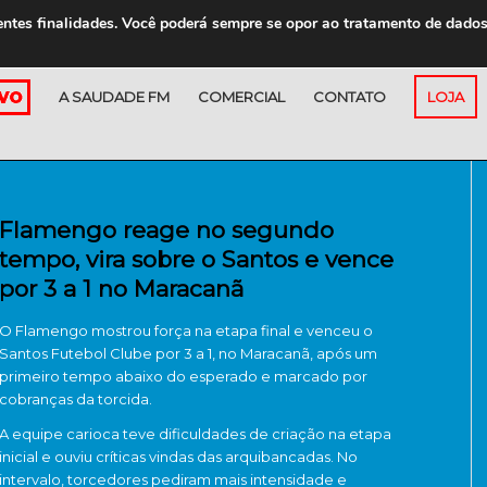
entes finalidades. Você poderá sempre se opor ao tratamento de dado
A SAUDADE FM
COMERCIAL
CONTATO
LOJA
Flamengo reage no segundo
tempo, vira sobre o Santos e vence
por 3 a 1 no Maracanã
O
Flamengo
mostrou força na etapa final e venceu o
Santos Futebol Clube
por 3 a 1, no Maracanã, após um
primeiro tempo abaixo do esperado e marcado por
cobranças da torcida.
A equipe carioca teve dificuldades de criação na etapa
inicial e ouviu críticas vindas das arquibancadas. No
intervalo, torcedores pediram mais intensidade e