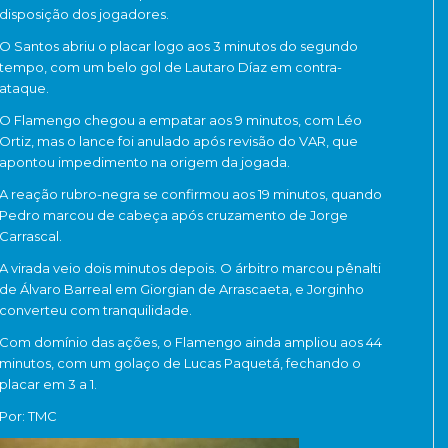
disposição dos jogadores.
O Santos abriu o placar logo aos 3 minutos do segundo
tempo, com um belo gol de
Lautaro Díaz
em contra-
ataque.
O Flamengo chegou a empatar aos 9 minutos, com
Léo
Ortiz
, mas o lance foi anulado após revisão do VAR, que
apontou impedimento na origem da jogada.
A reação rubro-negra se confirmou aos 19 minutos, quando
Pedro
marcou de cabeça após cruzamento de
Jorge
Carrascal
.
A virada veio dois minutos depois. O árbitro marcou pênalti
de Álvaro Barreal em
Giorgian de Arrascaeta
, e
Jorginho
converteu com tranquilidade.
Com domínio das ações, o Flamengo ainda ampliou aos 44
minutos, com um golaço de
Lucas Paquetá
, fechando o
placar em 3 a 1.
Por: TMC