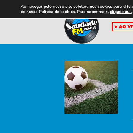
Ao navegar pelo nosso site coletaremos cookies para difer
de nossa
Política de cookies. Para saber mais,
clique aqui.