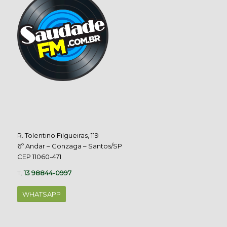
R. Tolentino Filgueiras, 119
6º Andar – Gonzaga – Santos/SP
CEP 11060-471
T.
13 98844-0997
WHATSAPP