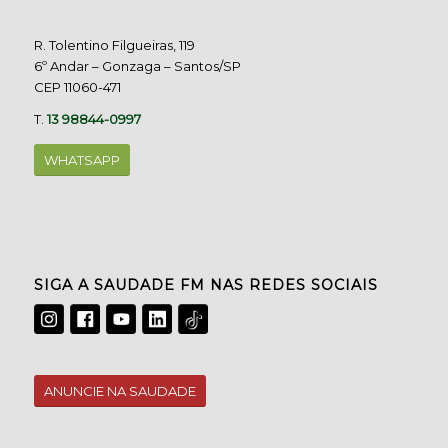
R. Tolentino Filgueiras, 119
6º Andar – Gonzaga – Santos/SP
CEP 11060-471
T.
13 98844-0997
WHATSAPP
SIGA A SAUDADE FM NAS REDES SOCIAIS
ANUNCIE NA SAUDADE