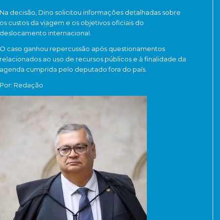
Na decisão, Dino solicitou informações detalhadas sobre
os custos da viagem e os objetivos oficiais do
deslocamento internacional.
O caso ganhou repercussão após questionamentos
relacionados ao uso de recursos públicos e à finalidade da
agenda cumprida pelo deputado fora do país.
Por: Redação