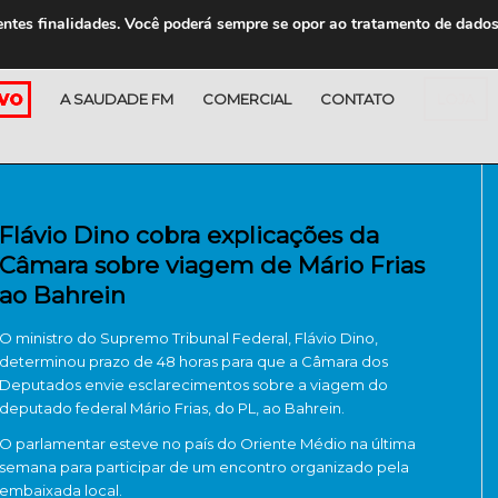
entes finalidades. Você poderá sempre se opor ao tratamento de dado
A SAUDADE FM
COMERCIAL
CONTATO
LOJA
Flávio Dino cobra explicações da
Câmara sobre viagem de Mário Frias
ao Bahrein
O ministro do Supremo Tribunal Federal, Flávio Dino,
determinou prazo de 48 horas para que a Câmara dos
Deputados envie esclarecimentos sobre a viagem do
deputado federal Mário Frias, do PL, ao Bahrein.
O parlamentar esteve no país do Oriente Médio na última
semana para participar de um encontro organizado pela
embaixada local.