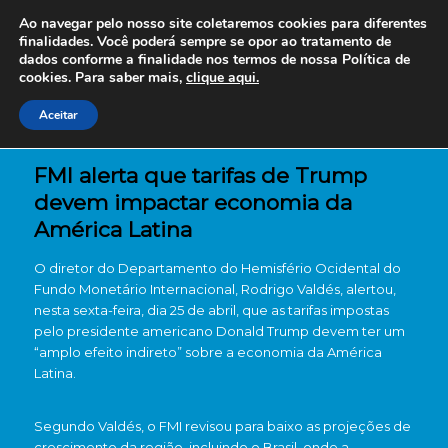
Ao navegar pelo nosso site coletaremos cookies para diferentes
finalidades. Você poderá sempre se opor ao tratamento de
dados conforme a finalidade nos termos de nossa
Política de
cookies. Para saber mais,
clique aqui.
Aceitar
FMI alerta que tarifas de Trump
devem impactar economia da
América Latina
O diretor do Departamento do Hemisfério Ocidental do
Fundo Monetário Internacional, Rodrigo Valdés, alertou,
nesta sexta-feira, dia 25 de abril, que as tarifas impostas
pelo presidente americano Donald Trump devem ter um
“amplo efeito indireto” sobre a economia da América
Latina.
Segundo Valdés, o FMI revisou para baixo as projeções de
crescimento da região, incluindo o Brasil, onde a