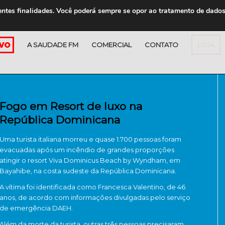
entes finalidades. Você poderá sempre se opor ao tratamento de dado
A SAUDADE FM
COMERCIAL
CONTATO
LOJA
Fogo em Resort de luxo na
República Dominicana
Uma turista italiana morreu e quase 1.700 pessoas foram
evacuadas após um incêndio de grandes proporções
atingir o resort Viva Dominicus Beach by Wyndham, em
Bayahibe, na costa sudeste da República Dominicana.
A vítima foi identificada como Francesca Valentino, de 46
anos, de acordo com informações divulgadas pelo serviço
de emergência DAEH.
Além da morte da turista, outras três pessoas precisaram