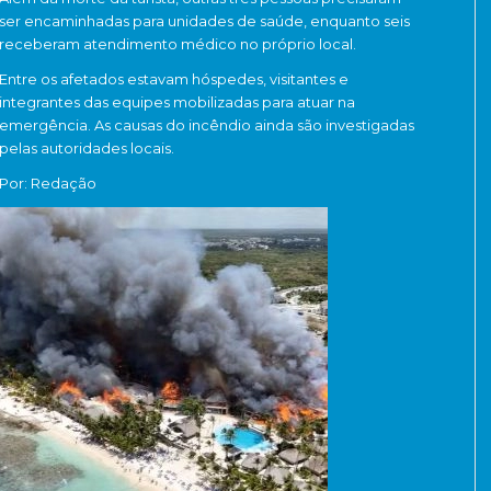
ser encaminhadas para unidades de saúde, enquanto seis
receberam atendimento médico no próprio local.
Entre os afetados estavam hóspedes, visitantes e
integrantes das equipes mobilizadas para atuar na
emergência. As causas do incêndio ainda são investigadas
pelas autoridades locais.
Por: Redação