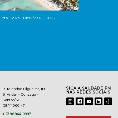
Foto: Gojko Culibrk/via REUTERS
SIGA A SAUDADE FM
R. Tolentino Filgueiras, 119
NAS REDES SOCIAIS
6º Andar – Gonzaga –
Santos/SP
CEP 11060-471
T.
13 98844-0997