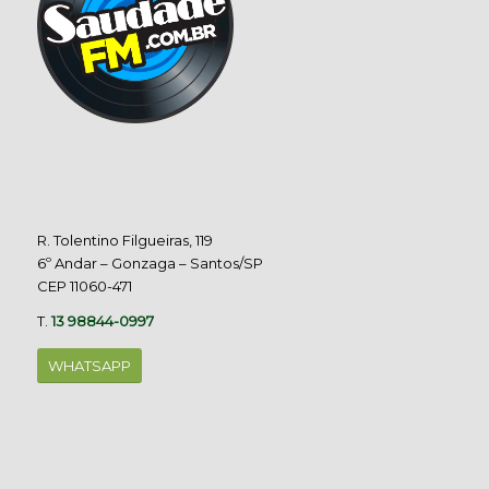
R. Tolentino Filgueiras, 119
6º Andar – Gonzaga – Santos/SP
CEP 11060-471
T.
13 98844-0997
WHATSAPP