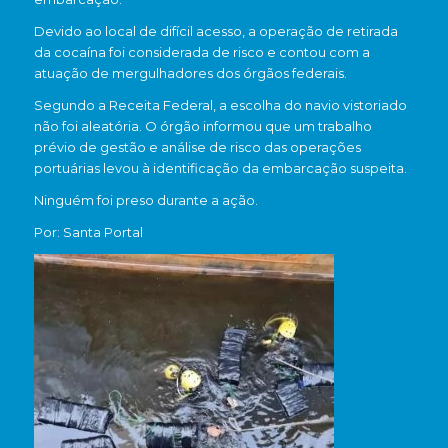
Devido ao local de difícil acesso, a operação de retirada
da cocaína foi considerada de risco e contou com a
atuação de mergulhadores dos órgãos federais.
Segundo a Receita Federal, a escolha do navio vistoriado
não foi aleatória. O órgão informou que um trabalho
prévio de gestão e análise de risco das operações
portuárias levou à identificação da embarcação suspeita.
Ninguém foi preso durante a ação.
Por: Santa Portal