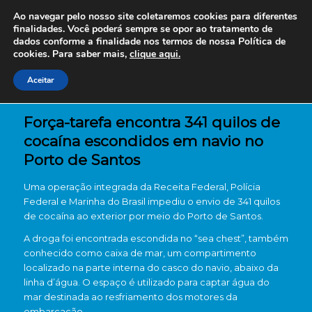
Ao navegar pelo nosso site coletaremos cookies para diferentes
finalidades. Você poderá sempre se opor ao tratamento de
dados conforme a finalidade nos termos de nossa
Política de
cookies. Para saber mais,
clique aqui.
Aceitar
Força-tarefa encontra 341 quilos de
cocaína escondidos em navio no
Porto de Santos
Uma operação integrada da
Receita Federal
,
Polícia
Federal
e
Marinha do Brasil
impediu o envio de 341 quilos
de cocaína ao exterior por meio do
Porto de Santos
.
A droga foi encontrada escondida no “sea chest”, também
conhecido como caixa de mar, um compartimento
localizado na parte interna do casco do navio, abaixo da
linha d’água. O espaço é utilizado para captar água do
mar destinada ao resfriamento dos motores da
embarcação.