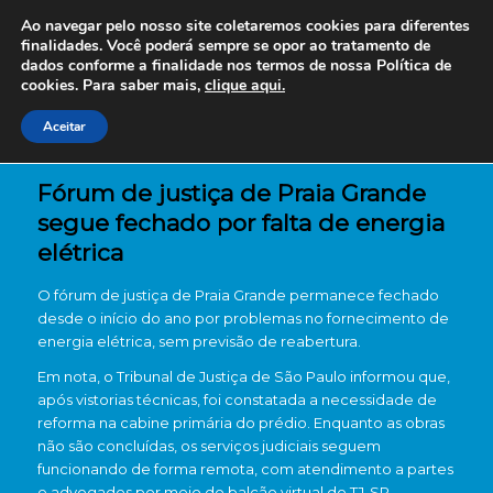
Ao navegar pelo nosso site coletaremos cookies para diferentes
finalidades. Você poderá sempre se opor ao tratamento de
dados conforme a finalidade nos termos de nossa
Política de
cookies. Para saber mais,
clique aqui.
Aceitar
Fórum de justiça de Praia Grande
segue fechado por falta de energia
elétrica
O fórum de justiça de Praia Grande permanece fechado
desde o início do ano por problemas no fornecimento de
energia elétrica, sem previsão de reabertura.
Em nota, o Tribunal de Justiça de São Paulo informou que,
após vistorias técnicas, foi constatada a necessidade de
reforma na cabine primária do prédio. Enquanto as obras
não são concluídas, os serviços judiciais seguem
funcionando de forma remota, com atendimento a partes
e advogados por meio do balcão virtual do TJ-SP.