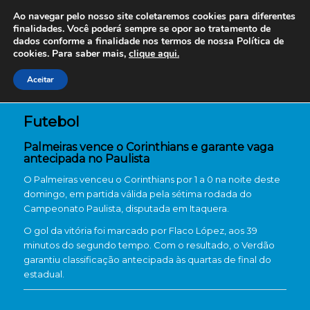
Ao navegar pelo nosso site coletaremos cookies para diferentes
finalidades. Você poderá sempre se opor ao tratamento de
dados conforme a finalidade nos termos de nossa
Política de
cookies. Para saber mais,
clique aqui.
Aceitar
Futebol
Palmeiras vence o Corinthians e garante vaga
antecipada no Paulista
O Palmeiras venceu o Corinthians por 1 a 0 na noite deste
domingo, em partida válida pela sétima rodada do
Campeonato Paulista, disputada em Itaquera.
O gol da vitória foi marcado por Flaco López, aos 39
minutos do segundo tempo. Com o resultado, o Verdão
garantiu classificação antecipada às quartas de final do
estadual.