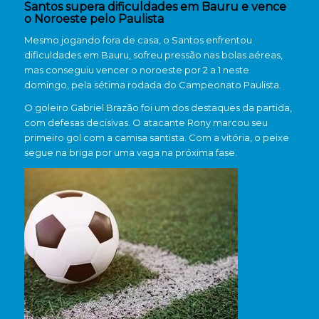
Santos supera dificuldades em Bauru e vence
o Noroeste pelo Paulista
Mesmo jogando fora de casa, o Santos enfrentou
dificuldades em Bauru, sofreu pressão nas bolas aéreas,
mas conseguiu vencer o noroeste por 2 a 1 neste
domingo, pela sétima rodada do Campeonato Paulista.
O goleiro Gabriel Brazão foi um dos destaques da partida,
com defesas decisivas. O atacante Rony marcou seu
primeiro gol com a camisa santista. Com a vitória, o peixe
segue na briga por uma vaga na próxima fase.