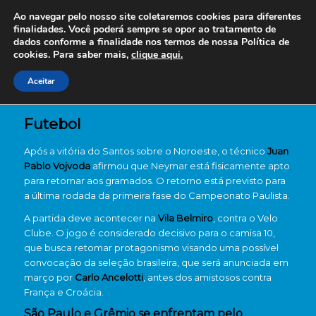
Ao navegar pelo nosso site coletaremos cookies para diferentes
finalidades. Você poderá sempre se opor ao tratamento de
dados conforme a finalidade nos termos de nossa
Política de
cookies. Para saber mais,
clique aqui.
Aceitar
Futebol
Após a vitória do Santos sobre o Noroeste, o técnico
Juan
Pablo Vojvoda
afirmou que Neymar está fisicamente apto
para retornar aos gramados. O retorno está previsto para
a última rodada da primeira fase do Campeonato Paulista.
A partida deve acontecer na
Vila Belmiro
, contra o Velo
Clube. O jogo é considerado decisivo para o camisa 10,
que busca retomar protagonismo visando uma possível
convocação da seleção brasileira, que será anunciada em
março por
Carlo Ancelotti
, antes dos amistosos contra
França e Croácia.
São Paulo e Grêmio se enfrentam pelo