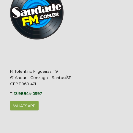
R. Tolentino Filgueiras, 119
6º Andar – Gonzaga – Santos/SP
CEP 11060-471
T.
13 98844-0997
WHATSAPP