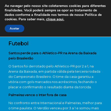
Ao navegar pelo nosso site coletaremos cookies para diferentes
finalidades. Você poderá sempre se opor ao tratamento de
dados conforme a finalidade nos termos de nossa
Política de
cookies. Para saber mais,
clique aqui.
Aceitar
Futebol
Santos perde para o Athletico-PR na Arena da Baixada
pelo Brasileirão
O Santos foi derrotado pelo Athletico-PR por 2 a 1, na
Arena da Baixada, em partida válida pela terceira rodada
do Campeonato Brasileiro. O time da casa garantiu a
vitória com gols marcados nos acréscimos, fechando o
placar e confirmando o resultado diante da torcida.
Palmeiras vence o Inter fora de casa
No confronto entre Internacional e Palmeiras, melhor para
o time paulista. O Verdão venceu por 3 a 1 e somou mais