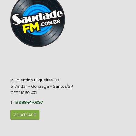
R. Tolentino Filgueiras, 119
6º Andar – Gonzaga – Santos/SP
CEP 11060-471
T.
13 98844-0997
WHATSAPP