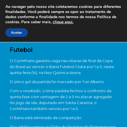
Ao navegar pelo nosso site coletaremos cookies para diferentes
finalidades. Você poderá sempre se opor ao tratamento de
dados conforme a finalidade nos termos de nossa
Política de
cookies. Para saber mais,
clique aqui.
Aceitar
Futebol
O
Corinthians
garantiu vaga nas oitavas de final da
Copa
do Brasil
ao vencer o
Barra Futebol Clube
por 1 a 0, nesta
quinta-feira (14), na Neo Química Arena.
O único gol da partida foi marcado por
Yuri Alberto
.
Com o resultado, o time paulista fechou o confronto da
quinta fase com vantagem de 2 a 0 no placar agregado.
No jogo de ida, disputado em Santa Catarina, o
Corinthians também venceu por 1 a 0.
O Barra está eliminado da competição.
Já o
Vitória
venceu o
Clube de Regatas do Flamengo
por