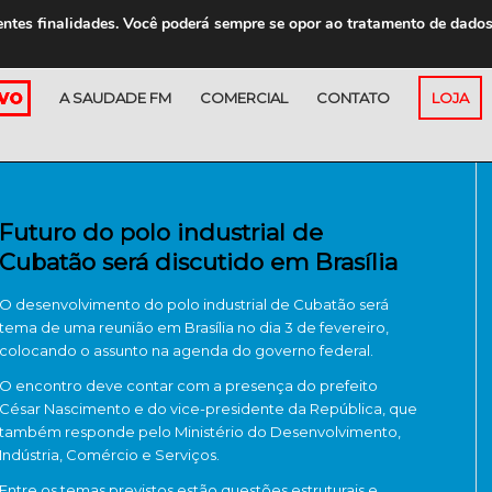
entes finalidades. Você poderá sempre se opor ao tratamento de dado
A SAUDADE FM
COMERCIAL
CONTATO
LOJA
Futuro do polo industrial de
Cubatão será discutido em Brasília
O desenvolvimento do polo industrial de Cubatão será
tema de uma reunião em Brasília no dia 3 de fevereiro,
colocando o assunto na agenda do governo federal.
O encontro deve contar com a presença do prefeito
César Nascimento e do vice-presidente da República, que
também responde pelo Ministério do Desenvolvimento,
Indústria, Comércio e Serviços.
Entre os temas previstos estão questões estruturais e