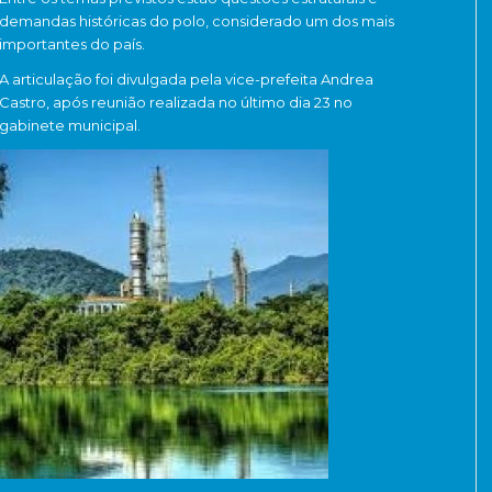
demandas históricas do polo, considerado um dos mais
importantes do país.
A articulação foi divulgada pela vice-prefeita Andrea
Castro, após reunião realizada no último dia 23 no
gabinete municipal.