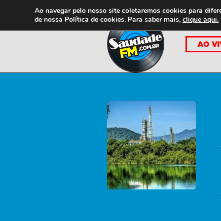
Ao navegar pelo nosso site coletaremos cookies para difer
de nossa
Política de cookies. Para saber mais,
clique aqui.