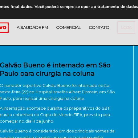
entes finalidades. Você poderá sempre se opor ao tratamento de dado
A SAUDADE FM
COMERCIAL
CONTATO
LOJA
Galvão Bueno é internado em São
Paulo para cirurgia na coluna
O narrador esportivo
Galvão Bueno
foi internado nesta
sexta-feira (22) no
Hospital Israelita Albert Einstein
, em
São
Paulo
, para realizar uma cirurgia na coluna.
A internação acontece durante os preparativos do
SBT
para a cobertura da
Copa do Mundo FIFA
, prevista para
começar no dia 11 de junho.
Galvão Bueno é considerado um dos principais nomes da
equipe esportiva da emissora para o torneio e vinha