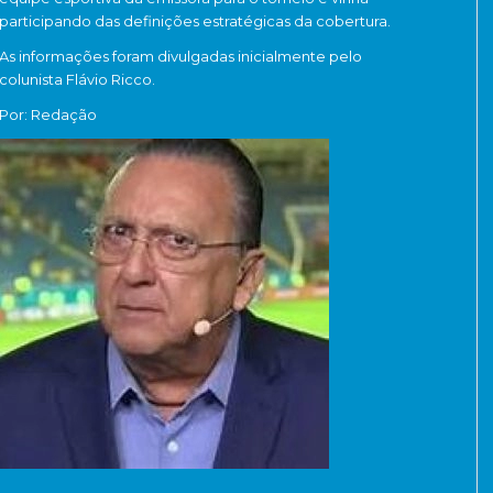
participando das definições estratégicas da cobertura.
As informações foram divulgadas inicialmente pelo
colunista
Flávio Ricco
.
Por: Redação