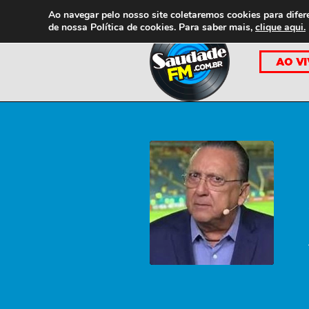
Ao navegar pelo nosso site coletaremos cookies para difer
de nossa
Política de cookies. Para saber mais,
clique aqui.