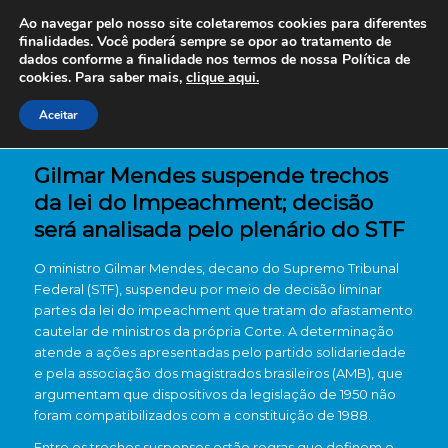
Ao navegar pelo nosso site coletaremos cookies para diferentes
finalidades. Você poderá sempre se opor ao tratamento de
dados conforme a finalidade nos termos de nossa
Política de
cookies. Para saber mais,
clique aqui.
Aceitar
Gilmar Mendes suspende trechos
da lei do Impeachment; decisão
será analisada pelo plenário do STF
O ministro Gilmar Mendes, decano do Supremo Tribunal
Federal (STF), suspendeu por meio de decisão liminar
partes da lei do impeachment que tratam do afastamento
cautelar de ministros da própria Corte. A determinação
atende a ações apresentadas pelo partido solidariedade
e pela associação dos magistrados brasileiros (AMB), que
argumentam que dispositivos da legislação de 1950 não
foram compatibilizados com a constituição de 1988.
Entre os trechos suspensos estão regras que definem o