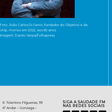
Foto: João Carlos Di Genio, fundador do Objetivo e da
Unip, morreu em 2022, aos 82 anos
Imagem: Danilo Verpa/Folhapress
SIGA A SAUDADE FM
R. Tolentino Filgueiras, 119
NAS REDES SOCIAIS
6º Andar – Gonzaga –