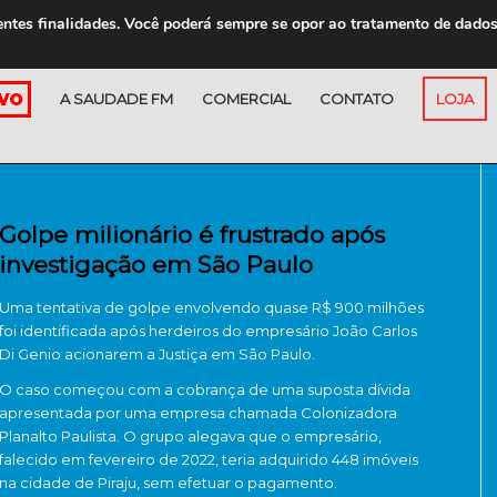
entes finalidades. Você poderá sempre se opor ao tratamento de dado
A SAUDADE FM
COMERCIAL
CONTATO
LOJA
Golpe milionário é frustrado após
investigação em São Paulo
Uma tentativa de golpe envolvendo quase R$ 900 milhões
foi identificada após herdeiros do empresário
João Carlos
Di Genio
acionarem a Justiça em São Paulo.
O caso começou com a cobrança de uma suposta dívida
apresentada por uma empresa chamada Colonizadora
Planalto Paulista. O grupo alegava que o empresário,
falecido em fevereiro de 2022, teria adquirido 448 imóveis
na cidade de
Piraju
, sem efetuar o pagamento.