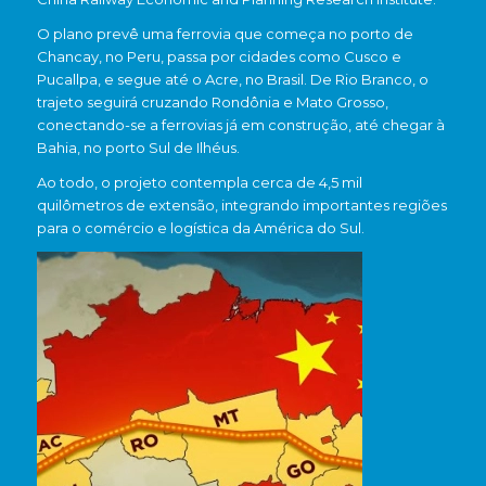
O plano prevê uma ferrovia que começa no porto de
Chancay, no Peru, passa por cidades como Cusco e
Pucallpa, e segue até o Acre, no Brasil. De Rio Branco, o
trajeto seguirá cruzando Rondônia e Mato Grosso,
conectando-se a ferrovias já em construção, até chegar à
Bahia, no porto Sul de Ilhéus.
Ao todo, o projeto contempla cerca de 4,5 mil
quilômetros de extensão, integrando importantes regiões
para o comércio e logística da América do Sul.