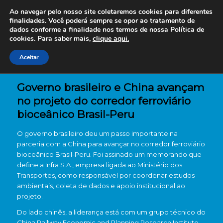
Ao navegar pelo nosso site coletaremos cookies para diferentes
finalidades. Você poderá sempre se opor ao tratamento de
dados conforme a finalidade nos termos de nossa
Política de
cookies. Para saber mais,
clique aqui.
Aceitar
Governo brasileiro e China avançam
no projeto do corredor ferroviário
bioceânico Brasil-Peru
O governo brasileiro deu um passo importante na
parceria com a China para avançar no corredor ferroviário
bioceânico Brasil-Peru. Foi assinado um memorando que
define a Infra S.A., empresa ligada ao Ministério dos
Transportes, como responsável por coordenar estudos
ambientais, coleta de dados e apoio institucional ao
projeto.
Do lado chinês, a liderança está com um grupo técnico do
China Railway Economic and Planning Research Institute.