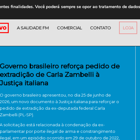
entes finalidades. Você poderá sempre se opor ao tratamento de dado
A SAUDADE FM
COMERCIAL
CONTATO
LOJA
Governo brasileiro reforça pedido de
extradição de Carla Zambelli à
Justiça italiana
O governo brasileiro apresentou, no dia 25 de junho de
2026, um novo documento à Justiça italiana para reforçar o
pedido de extradição da ex-deputada federal Carla
Zambelli (PL-SP).
A solicitação está relacionada à condenação da ex-
parlamentar por porte ilegal de arma e constrangimento
ilegal, em um episódio ocorrido em 29 de outubro de 2022,