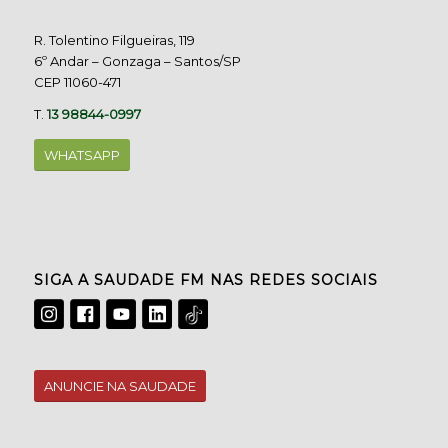
R. Tolentino Filgueiras, 119
6º Andar – Gonzaga – Santos/SP
CEP 11060-471
T.
13 98844-0997
WHATSAPP
SIGA A SAUDADE FM NAS REDES SOCIAIS
ANUNCIE NA SAUDADE