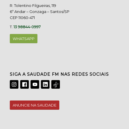
R. Tolentino Filgueiras, 119
6º Andar – Gonzaga – Santos/SP
CEP 11060-471
T.
13 98844-0997
WHATSAPP
SIGA A SAUDADE FM NAS REDES SOCIAIS
ANUNCIE NA SAUDADE