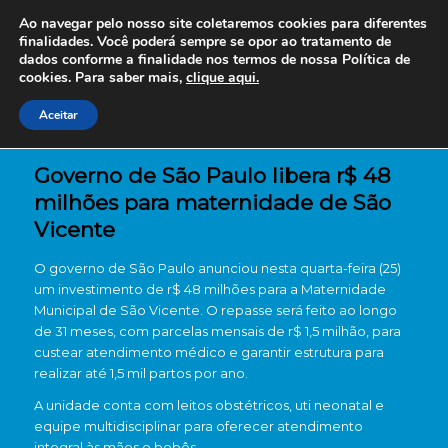
Ao navegar pelo nosso site coletaremos cookies para diferentes
finalidades. Você poderá sempre se opor ao tratamento de
dados conforme a finalidade nos termos de nossa
Política de
cookies. Para saber mais,
clique aqui.
Aceitar
Governo de São Paulo libera r$ 48
milhões para maternidade de São
Vicente
O governo de São Paulo anunciou nesta quarta-feira (25)
um investimento de r$ 48 milhões para a Maternidade
Municipal de São Vicente. O repasse será feito ao longo
de 31 meses, com parcelas mensais de r$ 1,5 milhão, para
custear atendimento médico e garantir estrutura para
realizar até 1,5 mil partos por ano.
A unidade conta com leitos obstétricos, uti neonatal e
equipe multidisciplinar para oferecer atendimento
integral às mães e bebês.