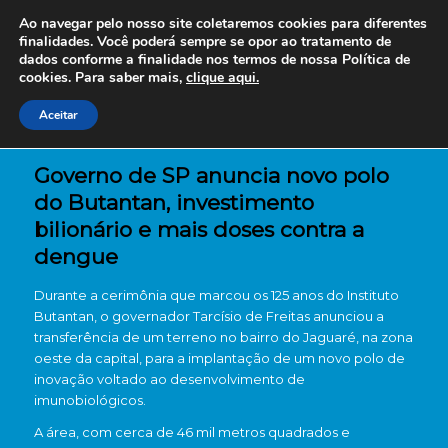
Ao navegar pelo nosso site coletaremos cookies para diferentes
finalidades. Você poderá sempre se opor ao tratamento de
dados conforme a finalidade nos termos de nossa
Política de
cookies. Para saber mais,
clique aqui.
Aceitar
Governo de SP anuncia novo polo
do Butantan, investimento
bilionário e mais doses contra a
dengue
Durante a cerimônia que marcou os 125 anos do
Instituto
Butantan
, o governador
Tarcísio de Freitas
anunciou a
transferência de um terreno no bairro do Jaguaré, na zona
oeste da capital, para a implantação de um novo polo de
inovação voltado ao desenvolvimento de
imunobiológicos.
A área, com cerca de 46 mil metros quadrados e