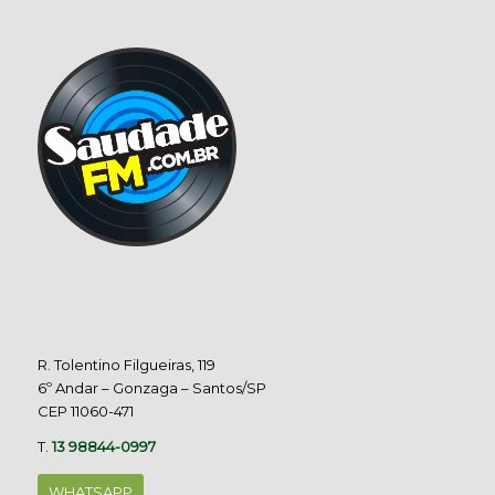
R. Tolentino Filgueiras, 119
6º Andar – Gonzaga – Santos/SP
CEP 11060-471
T.
13 98844-0997
WHATSAPP