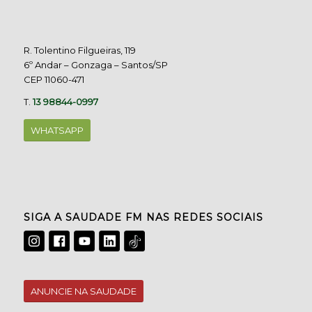
R. Tolentino Filgueiras, 119
6º Andar – Gonzaga – Santos/SP
CEP 11060-471
T.
13 98844-0997
WHATSAPP
SIGA A SAUDADE FM NAS REDES SOCIAIS
ANUNCIE NA SAUDADE