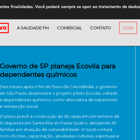
entes finalidades. Você poderá sempre se opor ao tratamento de dado
A SAUDADE FM
COMERCIAL
CONTATO
LOJA
Governo de SP planeja Ecovila para
dependentes químicos
Seis meses após o fim do fluxo da Cracolândia, o governo
de São Paulo desenvolve o projeto-piloto Ecovila, voltado
a dependentes químicos, como alternativa de tratamento
e reinserção social.
O plano prevê a construção de 56 casas em um terreno de
10 alqueires em Santa Rita do Passa Quatro, abrigando 50
famílias em situação de vulnerabilidade. O local contará
com oficinas, capacitação, atividades culturais, espirituais e