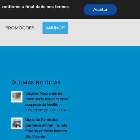
s conforme a finalidade nos termos
Aceitar
PROMOÇÕES
ANUNCIE
ÚLTIMAS NOTÍCIAS
Wagner Moura estreia
nesta sexta-feira em novo
suspense da Netflix
7 de agosto de 2026 - 08:46
Obras da Ponte dos
Barreiros entram na reta
final da primeira fase em
São Vicente