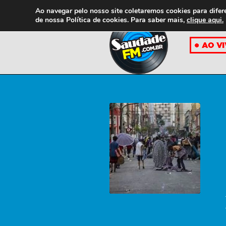
Ao navegar pelo nosso site coletaremos cookies para difer
de nossa
Política de cookies. Para saber mais,
clique aqui.