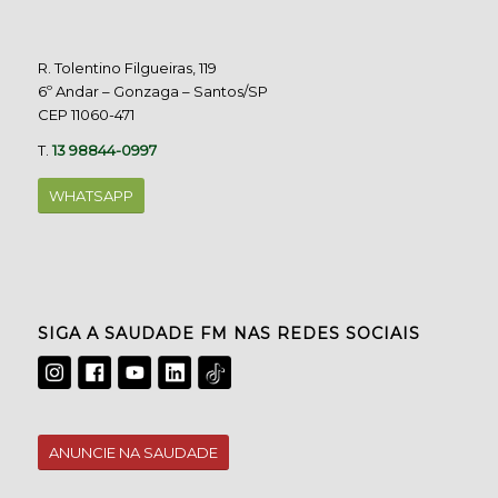
R. Tolentino Filgueiras, 119
6º Andar – Gonzaga – Santos/SP
CEP 11060-471
T.
13 98844-0997
WHATSAPP
SIGA A SAUDADE FM NAS REDES SOCIAIS
ANUNCIE NA SAUDADE