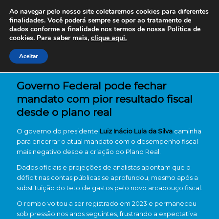
Ao navegar pelo nosso site coletaremos cookies para diferentes
finalidades. Você poderá sempre se opor ao tratamento de
dados conforme a finalidade nos termos de nossa
Política de
cookies. Para saber mais,
clique aqui.
Aceitar
Governo Federal pode fechar
mandato com pior resultado fiscal
desde o plano real
O governo do presidente
Luiz Inácio Lula da Silva
caminha
para encerrar o atual mandato com o desempenho fiscal
mais negativo desde a criação do Plano Real.
Dados oficiais e projeções de analistas apontam que o
déficit nas contas públicas se aprofundou, mesmo após a
substituição do teto de gastos pelo novo arcabouço fiscal.
O rombo voltou a ser registrado em 2023 e permaneceu
sob pressão nos anos seguintes, frustrando a expectativa