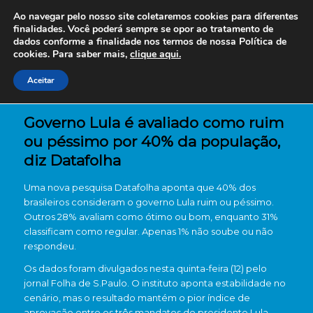
Ao navegar pelo nosso site coletaremos cookies para diferentes
finalidades. Você poderá sempre se opor ao tratamento de
dados conforme a finalidade nos termos de nossa
Política de
cookies. Para saber mais,
clique aqui.
Aceitar
Governo Lula é avaliado como ruim
ou péssimo por 40% da população,
diz Datafolha
Uma nova pesquisa Datafolha aponta que 40% dos
brasileiros consideram o governo Lula ruim ou péssimo.
Outros 28% avaliam como ótimo ou bom, enquanto 31%
classificam como regular. Apenas 1% não soube ou não
respondeu.
Os dados foram divulgados nesta quinta-feira (12) pelo
jornal Folha de S.Paulo. O instituto aponta estabilidade no
cenário, mas o resultado mantém o pior índice de
aprovação entre os três mandatos do presidente Lula.