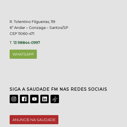
R. Tolentino Filgueiras, 119
6º Andar – Gonzaga – Santos/SP
CEP 11060-471
T.
13 98844-0997
WHATSAPP
SIGA A SAUDADE FM NAS REDES SOCIAIS
ANUNCIE NA SAUDADE