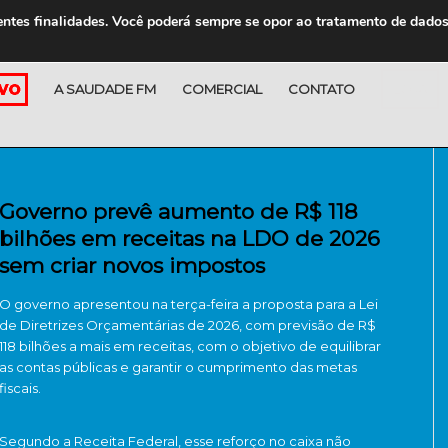
entes finalidades. Você poderá sempre se opor ao tratamento de dado
A SAUDADE FM
COMERCIAL
CONTATO
LOJA
Governo prevê aumento de R$ 118
bilhões em receitas na LDO de 2026
sem criar novos impostos
O governo apresentou na terça-feira a proposta para a Lei
de Diretrizes Orçamentárias de 2026, com previsão de R$
118 bilhões a mais em receitas, com o objetivo de equilibrar
as contas públicas e garantir o cumprimento das metas
fiscais.
Segundo a Receita Federal, esse reforço no caixa não