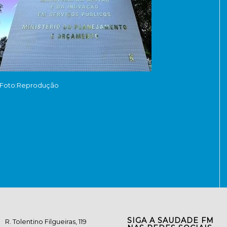
Foto:Reprodução
SIGA A SAUDADE FM
R. Tolentino Filgueiras, 119