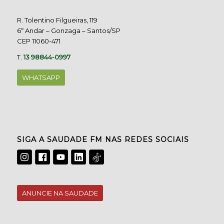
R. Tolentino Filgueiras, 119
6º Andar – Gonzaga – Santos/SP
CEP 11060-471
T.
13 98844-0997
WHATSAPP
SIGA A SAUDADE FM NAS REDES SOCIAIS
ANUNCIE NA SAUDADE