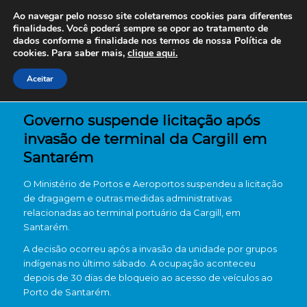
Ao navegar pelo nosso site coletaremos cookies para diferentes
finalidades. Você poderá sempre se opor ao tratamento de
dados conforme a finalidade nos termos de nossa
Política de
cookies. Para saber mais,
clique aqui.
Aceitar
Governo suspende licitação após
invasão de terminal da Cargill em
Santarém
O
Ministério de Portos e Aeroportos
suspendeu a licitação
de dragagem e outras medidas administrativas
relacionadas ao terminal portuário da
Cargill
, em
Santarém
.
A decisão ocorreu após a invasão da unidade por grupos
indígenas no último sábado. A ocupação aconteceu
depois de 30 dias de bloqueio ao acesso de veículos ao
Porto de Santarém
.