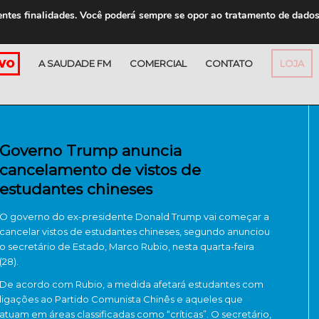
entes finalidades. Você poderá sempre se opor ao tratamento de dado
A SAUDADE FM
COMERCIAL
CONTATO
LOJA
Governo Trump anuncia
cancelamento de vistos de
estudantes chineses
O governo do ex-presidente Donald Trump vai começar a
cancelar vistos de estudantes chineses, segundo anunciou
o secretário de Estado, Marco Rubio, nesta quarta-feira
(28).
De acordo com Rubio, a medida afetará estudantes com
ligações ao Partido Comunista Chinês e aqueles que
atuam em áreas classificadas como “críticas”. O secretário,