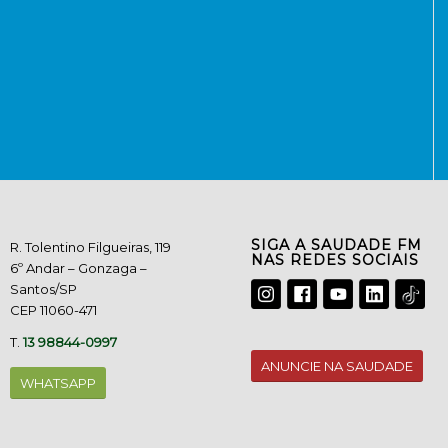
SIGA A SAUDADE FM
R. Tolentino Filgueiras, 119
NAS REDES SOCIAIS
6º Andar – Gonzaga –
Santos/SP
CEP 11060-471
T.
13 98844-0997
ANUNCIE NA SAUDADE
WHATSAPP