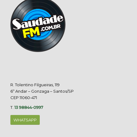
R. Tolentino Filgueiras, 119
6º Andar – Gonzaga – Santos/SP
CEP 11060-471
T.
13 98844-0997
WHATSAPP