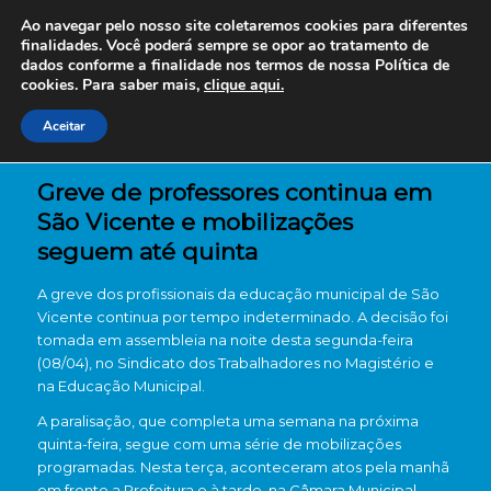
Ao navegar pelo nosso site coletaremos cookies para diferentes
finalidades. Você poderá sempre se opor ao tratamento de
dados conforme a finalidade nos termos de nossa
Política de
cookies. Para saber mais,
clique aqui.
Aceitar
Greve de professores continua em
São Vicente e mobilizações
seguem até quinta
A greve dos profissionais da educação municipal de São
Vicente continua por tempo indeterminado. A decisão foi
tomada em assembleia na noite desta segunda-feira
(08/04), no Sindicato dos Trabalhadores no Magistério e
na Educação Municipal.
A paralisação, que completa uma semana na próxima
quinta-feira, segue com uma série de mobilizações
programadas. Nesta terça, aconteceram atos pela manhã
em frente a Prefeitura e à tarde, na Câmara Municipal.