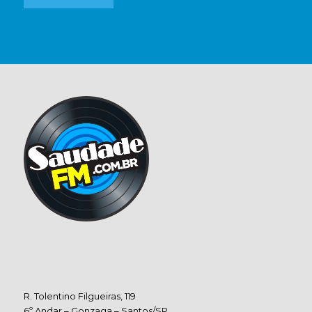
R. Tolentino Filgueiras, 119
6º Andar – Gonzaga – Santos/SP