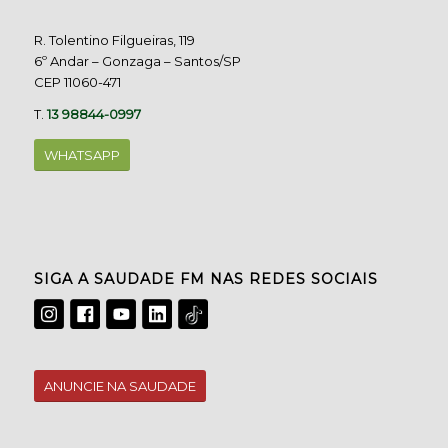
R. Tolentino Filgueiras, 119
6º Andar – Gonzaga – Santos/SP
CEP 11060-471
T.
13 98844-0997
WHATSAPP
SIGA A SAUDADE FM NAS REDES SOCIAIS
ANUNCIE NA SAUDADE